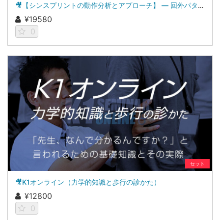
🎥【シンスプリントの動作分析とアプローチ】 ― 回外パターン編 ―
¥19580
0
セット
🎥K1オンライン（力学的知識と歩行の診かた）
¥12800
0