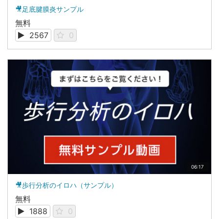
🎥足底腱膜炎サンプル
無料
2567
0
06:17
🎥歩行分析のイロハ（サンプル）
無料
1888
0