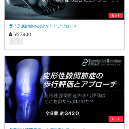
セット
🎥「足底腱膜炎の診かたとアプローチ」
¥27800
0
セット