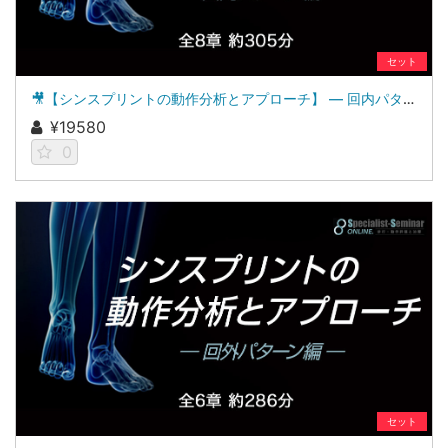
セット
🎥【シンスプリントの動作分析とアプローチ】 ― 回内パターン編 ―
¥19580
0
セット