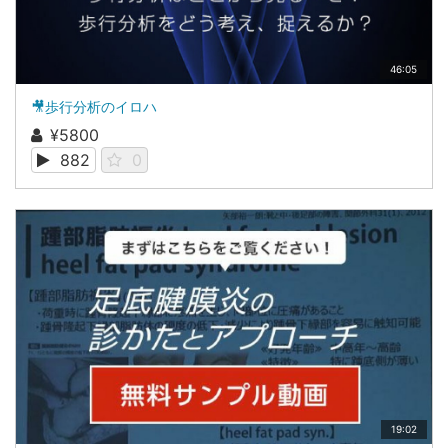
46:05
🎥歩行分析のイロハ
¥5800
882
0
19:02