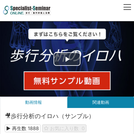
Play
Video
動画情報
関連動画
🎥歩行分析のイロハ（サンプル）
再生数
1888
お気に入り数
0