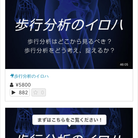
46:05
🎥歩行分析のイロハ
¥5800
882
0