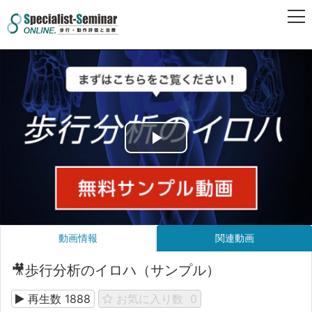
Play
Video
動画情報
関連動画
🎥歩行分析のイロハ（サンプル）
再生数
1888
お気に入り数
0