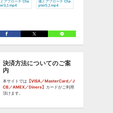
とアプローチ Cha
価とアプローチ Cha
ter3_1.mp4
pter5_1.mp4
決済方法についてのご案
内
本サイトでは
【VISA／MasterCard／J
CB／AMEX／Diners】
カードがご利用
頂けます。