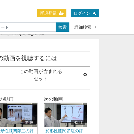
新規登録
ログイン
検索
詳細検索
 Chapter4_1.mp4
の動画を視聴するには
この動画が含まれる
セット
の動画
次の動画
31:29
42:49
変形性膝関節症の評
変形性膝関節症の評