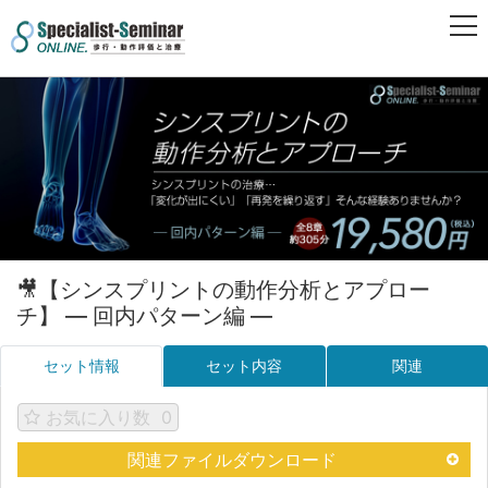
🎥【シンスプリントの動作分析とアプロー
チ】 ― 回内パターン編 ―
セット情報
セット内容
関連
お気に入り数
0
関連ファイルダウンロード