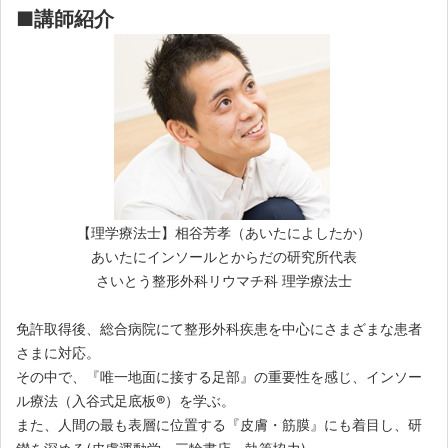
■講師紹介
【理学療法士】相谷芳孝（あいたによしたか）
あいたにインソールとからだの研究所代表
さいとう整形外科リウマチ科 理学療法士
免許取得後、総合病院にて整形外科疾患を中心にさまざまな患者
さまに対応。
その中で、『唯一地面に接する足部』の重要性を感じ、インソー
ル療法（入谷式足底板®）を学ぶ。
また、人間の最も表層に位置する『皮膚・筋膜』にも着目し、研