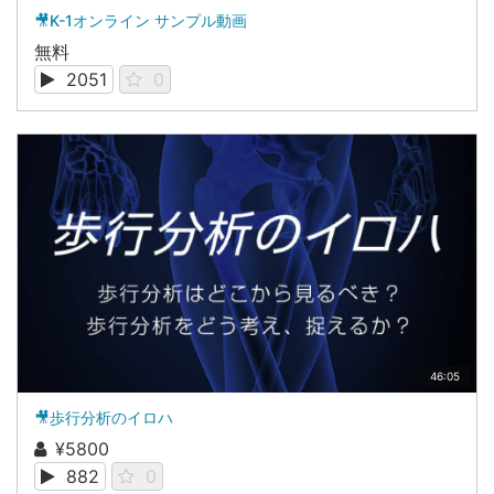
🎥K-1オンライン サンプル動画
無料
2051
0
46:05
🎥歩行分析のイロハ
¥5800
882
0