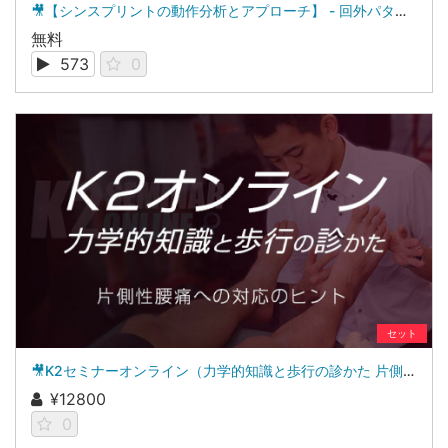
🎥【シンスプリントの動作分析とアプローチ】 - 回外パターン編 - サンプル動画
無料
573
0
セット
🎥K2セミナーオンライン（力学的知識と歩行の診かた 片側性腰痛への対応のヒント）
¥12800
0