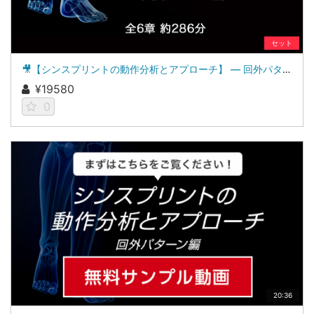
セット
🎥【シンスプリントの動作分析とアプローチ】 ― 回外パターン編 ―
¥19580
0
20:36