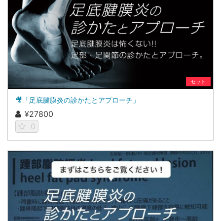
セット
🎥「足底腱膜炎の診かたとアプローチ」
¥27800
0