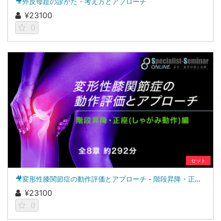
🎥外反母趾の診かた・考え方とアプローチ
¥23100
0
セット
🎥変形性膝関節症の動作評価とアプローチ - 階段昇降・正座（しゃがみ動作）編 -
¥23100
0