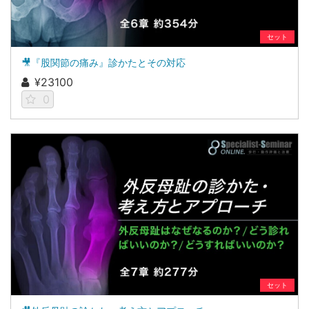
セット
🎥『股関節の痛み』診かたとその対応
¥23100
0
セット