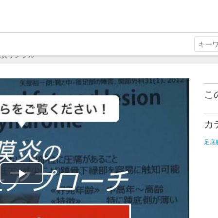
膜炎サンプル
こ
カ
足底
Play
Video