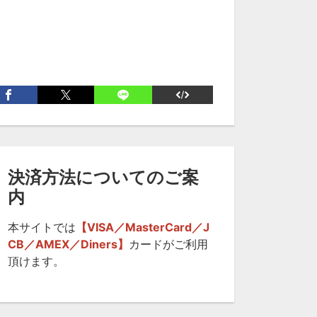
決済方法についてのご案
内
本サイトでは
【VISA／MasterCard／J
CB／AMEX／Diners】
カードがご利用
頂けます。