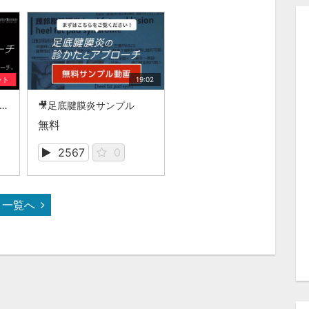
ット
19:02
「足底腱膜炎の診かたとアプローチ」
🎥足底腱膜炎サンプル
無料
2567
0
一覧へ