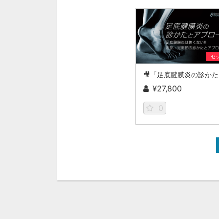
セ

¥27,800
0