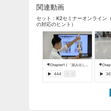
関連動画
セット：K2セミナーオンライン
の対応のヒント）
36:27
🎥Chapter1 / 「踏み出し脚」と「蹴り出し脚」の評価と力学的解釈（K-1の復習）
444
0
36