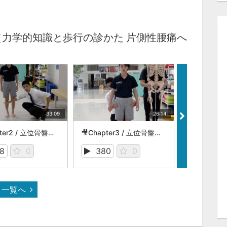
（力学的知識と歩行の診かた 片側性腰痛へ
33:09
26:14
🎥Chapter2 / 立位骨盤回旋テストと歩行評価の実際（K-1の復習）
🎥Chapter3 / 立位骨盤回旋テストと骨盤周囲のアライメント評価
8
0
380
0
419
一覧へ