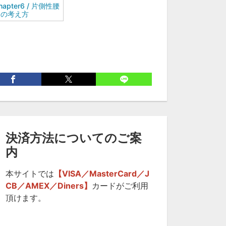
hapter6 / 片側性腰
痛の考え方
決済方法についてのご案
内
本サイトでは
【VISA／MasterCard／J
CB／AMEX／Diners】
カードがご利用
頂けます。