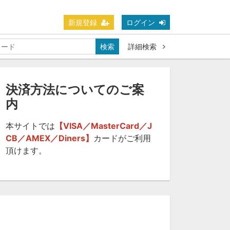
新規登録
ログイン
検索
詳細検索
決済方法についてのご案
内
本サイトでは
【VISA／MasterCard／J
CB／AMEX／Diners】
カードがご利用
頂けます。