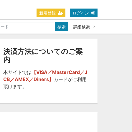
新規登録
ログイン
検索
詳細検索
決済方法についてのご案
内
本サイトでは
【VISA／MasterCard／J
CB／AMEX／Diners】
カードがご利用
頂けます。