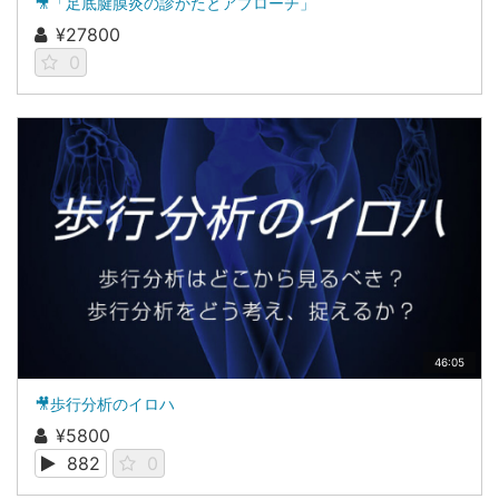
🎥「足底腱膜炎の診かたとアプローチ」
¥27800
0
46:05
🎥歩行分析のイロハ
¥5800
882
0