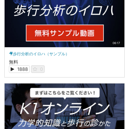
06:17
🎥歩行分析のイロハ（サンプル）
無料
1888
0