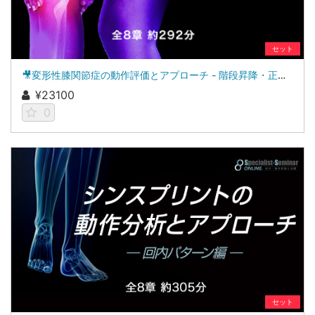
セット
🎥変形性膝関節症の動作評価とアプローチ - 階段昇降・正座（しゃがみ動作）編 -
¥23100
0
セット