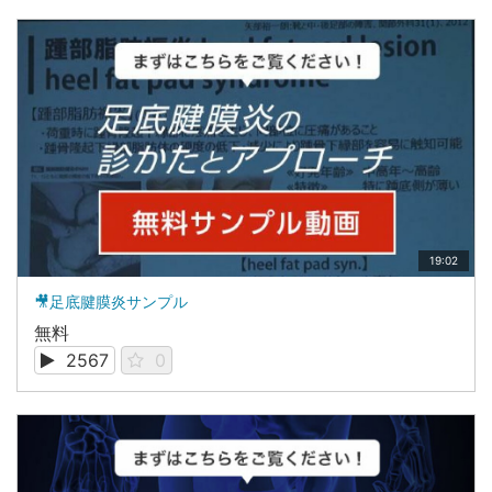
19:02
🎥足底腱膜炎サンプル
無料
2567
0