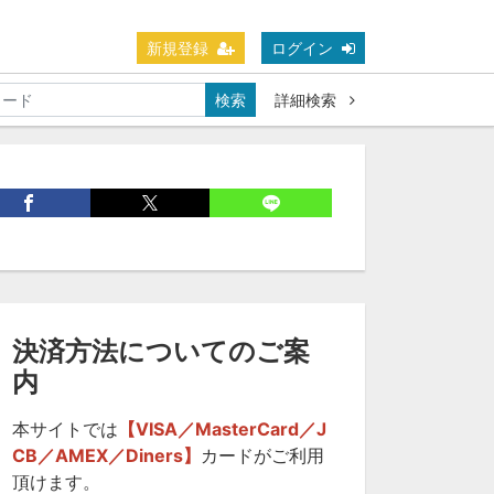
新規登録
ログイン
検索
詳細検索
決済方法についてのご案
内
本サイトでは
【VISA／MasterCard／J
CB／AMEX／Diners】
カードがご利用
頂けます。