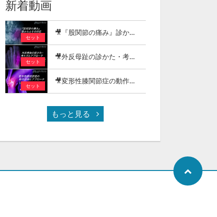
新着動画
🎥『股関節の痛み』診かたとその対応
セット
🎥外反母趾の診かた・考え方とアプローチ
セット
🎥変形性膝関節症の動作評価とアプローチ - 階段昇降・正座（しゃがみ動作）編 -
セット
もっと見る