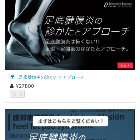
セット
🎥「足底腱膜炎の診かたとアプローチ」
¥27800
0